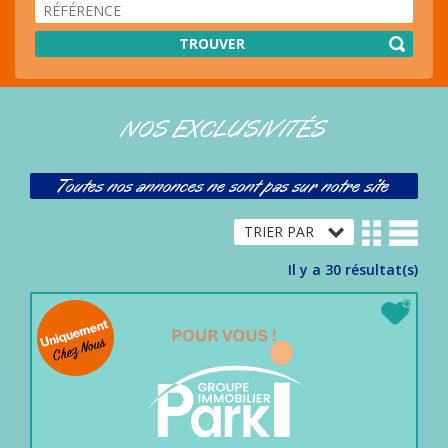
NOS
HONORAIRES
ACHETER
AVEC
PARKI
NOS EXCLUSIVITÉS
VENDRE
AVEC
Toutes nos annonces ne sont pas sur notre site
PARKI
QUI
EST
PARKI
Il y a 30 résultat(s)
?
LES
SERVICES
PARKI
MA
SÉLECTION
PARKI