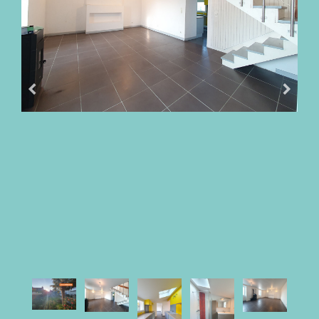
NOS
HONORAIRES
ACHETER
AVEC
PARKI
VENDRE
AVEC
PARKI
QUI
EST
PARKI
?
LES
SERVICES
PARKI
MA
SÉLECTION
PARKI