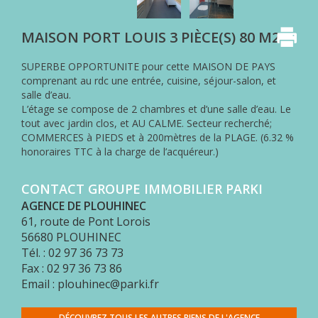
MON
COMPTE
MAISON PORT LOUIS 3 PIÈCE(S) 80 M2
ESPACE
ACQUÉREUR
SUPERBE OPPORTUNITE pour cette MAISON DE PAYS
comprenant au rdc une entrée, cuisine, séjour-salon, et
CONTACT
salle d’eau.
L’étage se compose de 2 chambres et d’une salle d’eau. Le
tout avec jardin clos, et AU CALME. Secteur recherché;
COMMERCES à PIEDS et à 200mètres de la PLAGE. (6.32 %
honoraires TTC à la charge de l’acquéreur.)
CONTACT GROUPE IMMOBILIER PARKI
AGENCE DE PLOUHINEC
61, route de Pont Lorois
56680
PLOUHINEC
Tél. : 02 97 36 73 73
Fax : 02 97 36 73 86
Email : plouhinec@parki.fr
DÉCOUVREZ TOUS LES AUTRES BIENS DE L'AGENCE