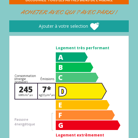
ACHETER AVEC QUI ? AVEC PARKI !
Ajouter à votre selection
Logement très performant
A
B
C
Consommation
(énergie
Émissions
primaire)
D
245
7*
kWh/m².an
kgCO₂/m².an
E
F
Passoire
G
énergétique
Logement extrêmement