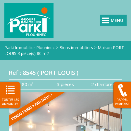
MENU
VOIR
TOUTES
LES
Parki Immobilier Plouhinec
>
Biens immobiliers
>
Maison PORT
AGENCES
LOUIS 3 pièce(s) 80 m2
PARKI
NOS
Ref : 8545 (
PORT LOUIS
)
ANNONCES
NOS
80 m²
3 pièces
2 chambres
VENDUS
NOS
TOUTES LES
RAPPEL
EXCLUSIVITÉS
ANNONCES
IMMÉDIAT
PARKI
DEMANDE
D'ESTIMATION