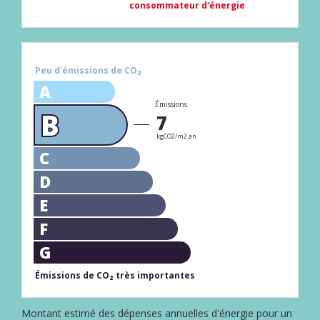
consommateur d'énergie
Peu d'émissions de CO₂
A
Émissions
B
7
kgCO2/m2.an
C
D
E
F
G
Émissions de CO₂ très importantes
Montant estimé des dépenses annuelles d'énergie pour un