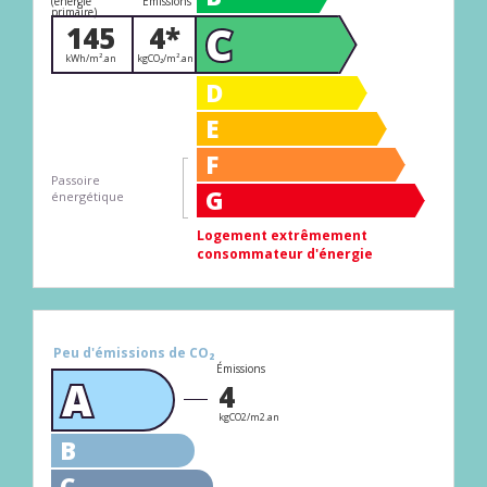
(énergie
Émissions
primaire)
C
145
4*
kWh/m².an
kgCO₂/m².an
D
E
F
Passoire
G
énergétique
Logement extrêmement
consommateur d'énergie
Peu d'émissions de CO₂
Émissions
A
4
kgCO2/m2.an
B
C