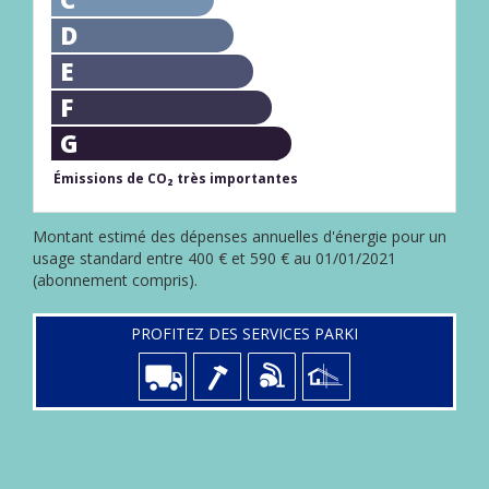
D
E
F
G
Émissions de CO₂ très importantes
Montant estimé des dépenses annuelles d'énergie pour un
usage standard entre 400 € et 590 € au 01/01/2021
(abonnement compris).
PROFITEZ DES SERVICES PARKI