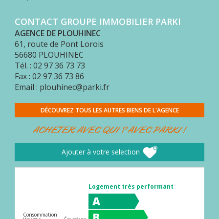
MON
COMPTE
CONTACT GROUPE IMMOBILIER PARKI
ESPACE
AGENCE DE PLOUHINEC
ACQUÉREUR
61, route de Pont Lorois
56680
PLOUHINEC
CONTACT
Tél. : 02 97 36 73 73
Fax : 02 97 36 73 86
Email : plouhinec@parki.fr
DÉCOUVREZ TOUS LES AUTRES BIENS DE L'AGENCE
ACHETER AVEC QUI ? AVEC PARKI !
Ajouter à votre selection
Logement très performant
A
B
Consommation