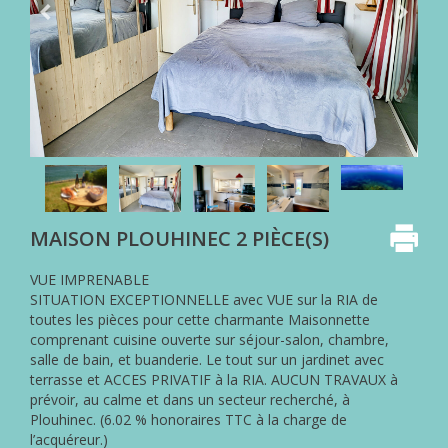
NOS
HONORAIRES
ACHETER
AVEC
PARKI
VENDRE
AVEC
PARKI
QUI
MAISON PLOUHINEC 2 PIÈCE(S)
EST
PARKI
?
VUE IMPRENABLE
SITUATION EXCEPTIONNELLE avec VUE sur la RIA de
LES
toutes les pièces pour cette charmante Maisonnette
SERVICES
comprenant cuisine ouverte sur séjour-salon, chambre,
PARKI
salle de bain, et buanderie. Le tout sur un jardinet avec
terrasse et ACCES PRIVATIF à la RIA. AUCUN TRAVAUX à
MA
prévoir, au calme et dans un secteur recherché, à
SÉLECTION
Plouhinec. (6.02 % honoraires TTC à la charge de
PARKI
l’acquéreur.)