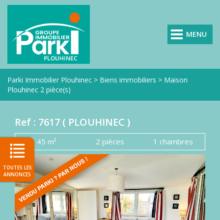
MENU
VOIR
TOUTES
LES
Parki Immobilier Plouhinec
>
Biens immobiliers
>
Maison
AGENCES
Plouhinec 2 pièce(s)
PARKI
NOS
Ref : 7617 (
PLOUHINEC
)
ANNONCES
NOS
45 m²
2 pièces
1 chambres
VENDUS
NOS
TOUTES LES
EXCLUSIVITÉS
ANNONCES
PARKI
DEMANDE
D'ESTIMATION