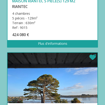
MAISON RIANTEC 5 PIÈCE(S) 129 M2
RIANTEC
4 chambres
5 pièces - 129m²
Terrain : 630m²
Ref : 9015
424 080 €
Plus d'informations