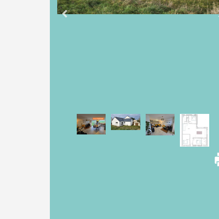
NOS
HONORAIRES
ACHETER
AVEC
PARKI
VENDRE
AVEC
PARKI
QUI
EST
PARKI
?
LES
SERVICES
PARKI
MA
SÉLECTION
PARKI