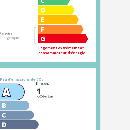
C
D
E
F
Passoire
G
énergétique
Logement extrêmement
consommateur d'énergie
Peu d'émissions de CO₂
Émissions
A
1
kgCO2/m2.an
B
C
D