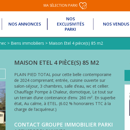
MA SÉLECTION PARKI
0
NOS
NOS ANNONCES
EXCLUSIVITÉS
NOS VENDUS
PARKI
inec
>
Biens immobiliers
>
Maison Etel 4 pièce(s) 85 m2
MAISON ETEL 4 PIÈCE(S) 85 M2
PLAIN PIED TOTAL pour cette belle contemporaine
de 2024 comprenant; entrée, cuisine ouverte sur
salon-séjour, 3 chambres, salle d’eau, wc et cellier.
Chauffage Pompe à Chaleur, domotique, Le tout sur
un terrain d’une contenance d’env. 260 m². En superbe
état, Au calme, à ETEL. (6.02 % honoraires TTC à la
charge de l’acquéreur.)
CONTACT GROUPE IMMOBILIER PARKI