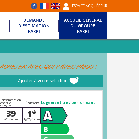
ESPACE ACQUÉREUR
DEMANDE
ACCUEIL GÉNÉRAL
D'ESTIMATION
DU GROUPE
PARKI
PARKI
ACHETER AVEC QUI ? AVEC PARKI !
Ajouter à votre selection
Consommation
Logement très performant
(énergie
Émissions
primaire)
A
39
1*
kWh/m².an
kgCO₂/m².an
B