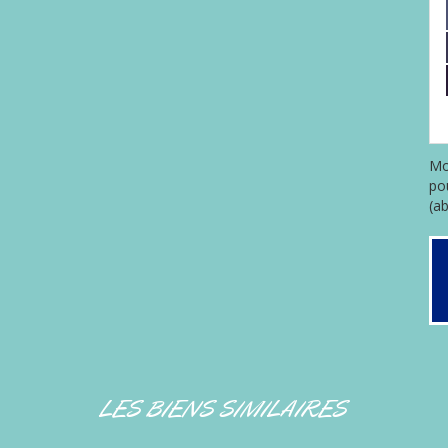
Mo
po
(a
LES BIENS SIMILAIRES